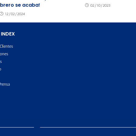
ebrero se acaba!
02/10/2023
12/02/2024
 INDEX
Clientes
ones
s
o
Prensa