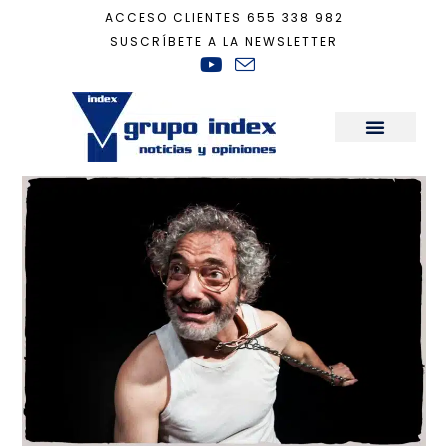
ACCESO CLIENTES
655 338 982
SUSCRÍBETE A LA NEWSLETTER
Inicio
+
Cultura
+
Baulín, la comedia del mercader
Sala de Prensa