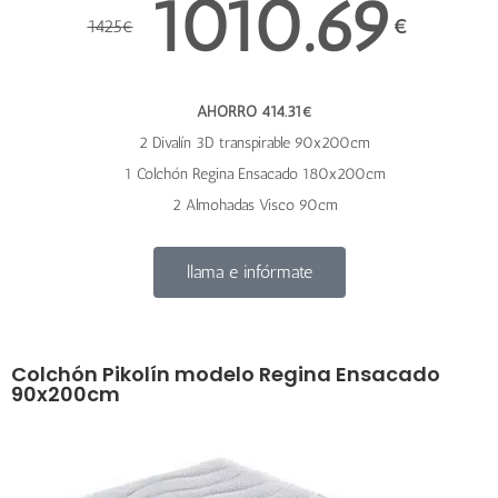
1010.69
€
1425
€
AHORRO 414.31€
2 Divalín 3D transpirable 90x200cm
1 Colchón Regina Ensacado 180x200cm
2 Almohadas Visco 90cm
llama e infórmate
Colchón Pikolín modelo Regina Ensacado
90x200cm