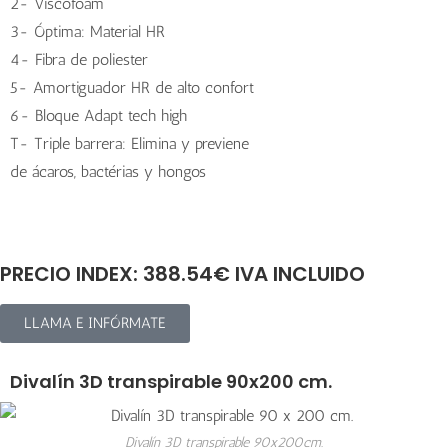
2- Viscofoam
3- Óptima: Material HR
4- Fibra de poliester
5- Amortiguador HR de alto confort
6- Bloque Adapt tech high
T- Triple barrera: Elimina y previene
de ácaros, bactérias y hongos
PRECIO INDEX: 388.54€ IVA INCLUIDO
LLAMA E INFÓRMATE
Divalín 3D transpirable 90x200 cm.
Divalín 3D transpirable 90x200cm.